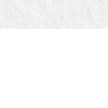
Rólam mondták
Filozófiám
Létezik egy hely, ahol csak Te vagy, csak Te számítasz. Egy kis
sziget, ahova a vendégek visszavágynak megpihenni, megszépülni,
feltöltődni. Segítségemül a professzionális német Janssen márka