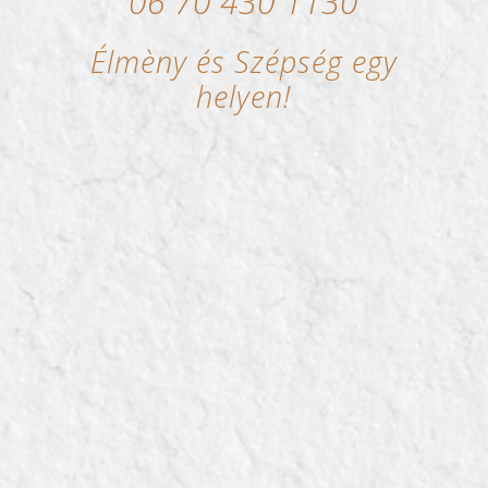
06 70 430 1130
Élmèny és Szépség egy
helyen!